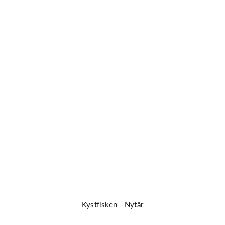
Spring til indhold
Kystfisken - Nytår